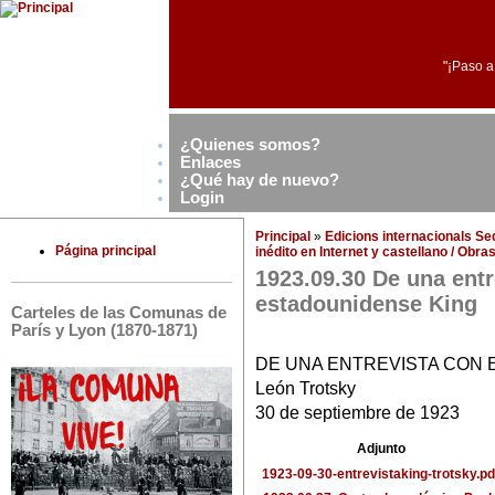
"¡Paso a
¿Quienes somos?
Enlaces
¿Qué hay de nuevo?
Login
Principal
»
Edicions internacionals S
Página principal
inédito en Internet y castellano / Obr
1923.09.30 De una entr
estadounidense King
Carteles de las Comunas de
París y Lyon (1870-1871)
DE UNA ENTREVISTA CON 
León Trotsky
30 de septiembre de 1923
Adjunto
1923-09-30-entrevistaking-trotsky.pd