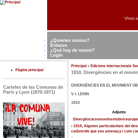
"¡Paso a
¿Quienes somos?
Enlaces
¿Qué hay de nuevo?
Login
Principal
»
Edicions internacionals S
Página principal
1910, Divergències en el movi
DIVERGÈNCIES EN EL MOVIMENT O
Carteles de las Comunas de
París y Lyon (1870-1871)
V. I. LENIN
1910
Adjunto
Divergènciesemovimentobrereurope
‹ 1910, Algunes particularitats del d
catàstrofe que ens amenaça i com com