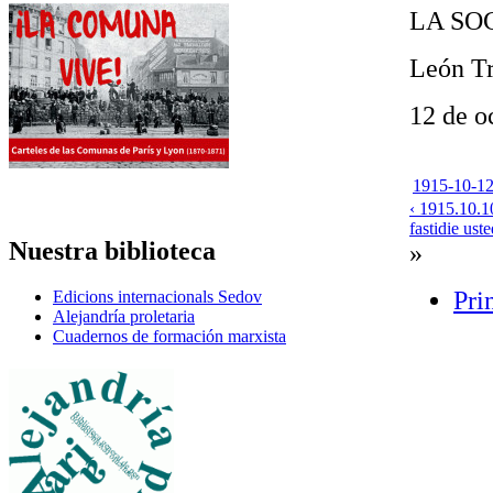
LA SO
León Tr
12 de o
1915-10-12
‹ 1915.10.1
fastidie ust
Nuestra biblioteca
»
Pri
Edicions internacionals Sedov
Alejandría proletaria
Cuadernos de formación marxista