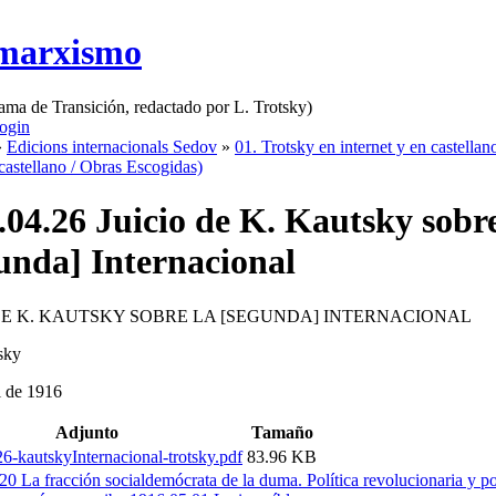
 marxismo
rama de Transición, redactado por L. Trotsky)
ogin
»
Edicions internacionals Sedov
»
01. Trotsky en internet y en castellan
 castellano / Obras Escogidas)
.04.26 Juicio de K. Kautsky sobre
unda] Internacional
DE K. KAUTSKY SOBRE LA [SEGUNDA] INTERNACIONAL
sky
l de 1916
Adjunto
Tamaño
6-kautskyInternacional-trotsky.pdf
83.96 KB
20 La fracción socialdemócrata de la duma. Política revolucionaria y po