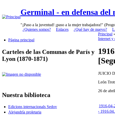
Germinal - en defensa del
"¡Paso a la juventud! ¡paso a la mujer trabajadora!" (Prog
¿Quienes somos?
Enlaces
¿Qué hay de nuevo?
L
Principal
Internet y
Página principal
1916
Carteles de las Comunas de París y
Lyon (1870-1871)
[Seg
JUICIO 
León Trot
26 de abri
Nuestra biblioteca
1916-04-2
Edicions internacionals Sedov
‹ 1916.04.
Alejandría proletaria