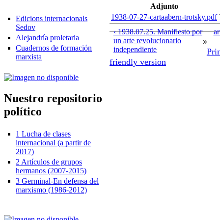
Adjunto
1938-07-27-cartaabern-trotsky.pdf
Edicions internacionals
Sedov
‹ 1938.07.25. Manifiesto por
ar
Alejandría proletaria
un arte revolucionario
»
Cuadernos de formación
independiente
Pri
marxista
friendly version
Nuestro repositorio
político
1 Lucha de clases
internacional (a partir de
2017)
2 Artículos de grupos
hermanos (2007-2015)
3 Germinal-En defensa del
marxismo (1986-2012)