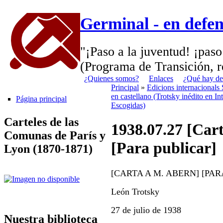
Germinal - en defe
"¡Paso a la juventud! ¡paso
(Programa de Transición, r
¿Quienes somos?
Enlaces
¿Qué hay de
Principal
»
Edicions internacionals
en castellano (Trotsky inédito en In
Página principal
Escogidas)
Carteles de las
1938.07.27 [Car
Comunas de París y
[Para publicar]
Lyon (1870-1871)
[CARTA A M. ABERN] [PA
León Trotsky
27 de julio de 1938
Nuestra biblioteca