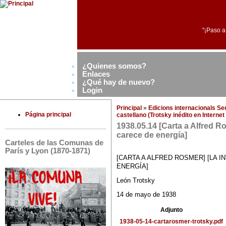
"¡Paso a
¿Quienes somos?
Enlaces
¿Qué hay de nuevo?
Login
Principal
»
Edicions internacionals S
Página principal
castellano (Trotsky inédito en Interne
1938.05.14 [Carta a Alfred R
carece de energía]
Carteles de las Comunas de
París y Lyon (1870-1871)
[CARTA A ALFRED ROSMER] [LA 
ENERGÍA]
León Trotsky
14 de mayo de 1938
Adjunto
1938-05-14-cartarosmer-trotsky.pdf