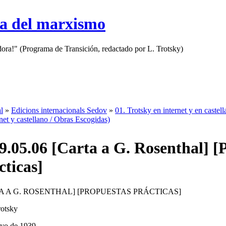
sa del marxismo
adora!" (Programa de Transición, redactado por L. Trotsky)
l
»
Edicions internacionals Sedov
»
01. Trotsky en internet y en castel
net y castellano / Obras Escogidas)
9.05.06 [Carta a G. Rosenthal] [
cticas]
A A G. ROSENTHAL] [PROPUESTAS PRÁCTICAS]
otsky
yo de 1939