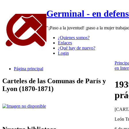
Germinal - en defen
"¡Paso a la juventud! ¡paso a la mujer trabaj
¿Quienes somos?
Enlaces
¿Qué hay de nuevo?
Login
Principa
en Inter
Página principal
Carteles de las Comunas de París y
193
Lyon (1870-1871)
prá
[CART
León Tr
6 de ma