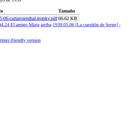
to
Tamaño
-06-cartarosenthal-trotsky.pdf
66.62 KB
04.24 El amigo Miaja
arriba
1939.05.06 [La cuestión de Serge] ›
rinter-friendly version