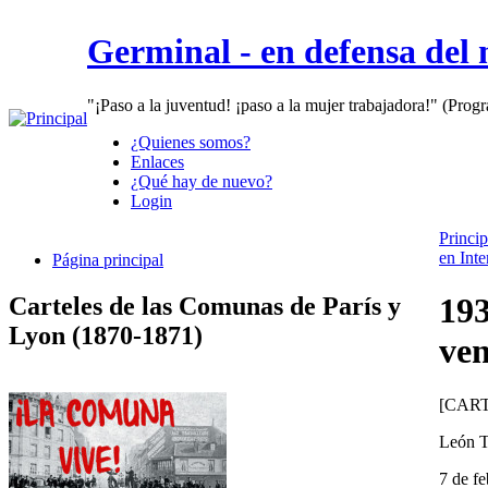
Germinal - en defensa del
"¡Paso a la juventud! ¡paso a la mujer trabajadora!" (Prog
¿Quienes somos?
Enlaces
¿Qué hay de nuevo?
Login
Princip
en Inte
Página principal
193
Carteles de las Comunas de París y
Lyon (1870-1871)
ven
[CART
León T
7 de f