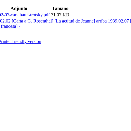
Adjunto
Tamaño
2-07-cartaharel-trotsky.pdf
71.07 KB
02.02 [Carta a G. Rosenthal] [La actitud de Jeanne]
arriba
1939.02.07 
a francesa] ›
Printer-friendly version