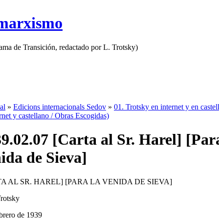
 marxismo
rama de Transición, redactado por L. Trotsky)
al
»
Edicions internacionals Sedov
»
01. Trotsky en internet y en castel
rnet y castellano / Obras Escogidas)
9.02.07 [Carta al Sr. Harel] [Par
ida de Sieva]
A AL SR. HAREL] [PARA LA VENIDA DE SIEVA]
rotsky
ebrero de 1939