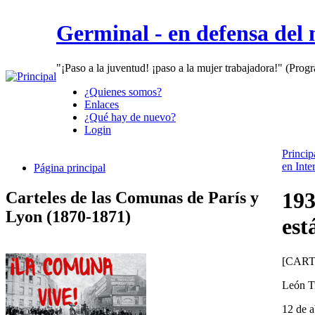
Germinal - en defensa del
"¡Paso a la juventud! ¡paso a la mujer trabajadora!" (Prog
¿Quienes somos?
Enlaces
¿Qué hay de nuevo?
Login
Princip
en Inte
Página principal
193
Carteles de las Comunas de París y
Lyon (1870-1871)
est
[CART
León T
12 de a