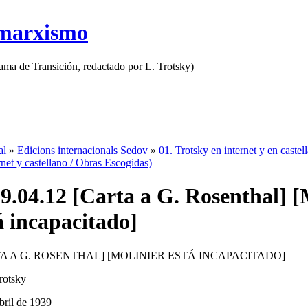
 marxismo
rama de Transición, redactado por L. Trotsky)
al
»
Edicions internacionals Sedov
»
01. Trotsky en internet y en castel
rnet y castellano / Obras Escogidas)
9.04.12 [Carta a G. Rosenthal] [
á incapacitado]
A A G. ROSENTHAL] [MOLINIER ESTÁ INCAPACITADO]
rotsky
bril de 1939