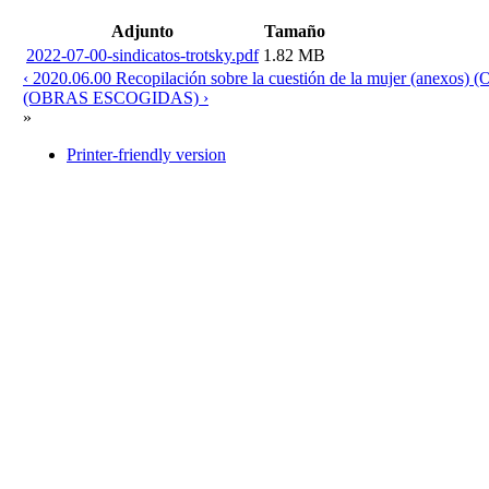
Adjunto
Tamaño
2022-07-00-sindicatos-trotsky.pdf
1.82 MB
‹ 2020.06.00 Recopilación sobre la cuestión de la mujer (anex
(OBRAS ESCOGIDAS) ›
»
Printer-friendly version