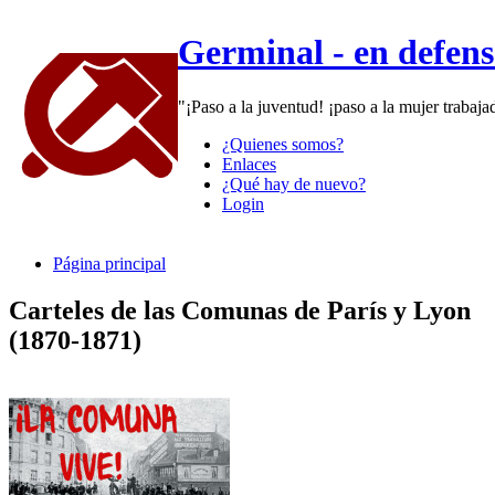
Germinal - en defen
"¡Paso a la juventud! ¡paso a la mujer trabaj
¿Quienes somos?
Enlaces
¿Qué hay de nuevo?
Login
Página principal
Carteles de las Comunas de París y Lyon
(1870-1871)