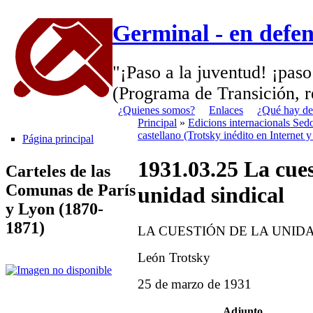
Germinal - en defe
"¡Paso a la juventud! ¡paso
(Programa de Transición, r
¿Quienes somos?
Enlaces
¿Qué hay de
Principal
»
Edicions internacionals Sed
castellano (Trotsky inédito en Internet 
Página principal
1931.03.25 La cues
Carteles de las
Comunas de París
unidad sindical
y Lyon (1870-
1871)
LA CUESTIÓN DE LA UNID
León Trotsky
25 de marzo de 1931
Adjunto