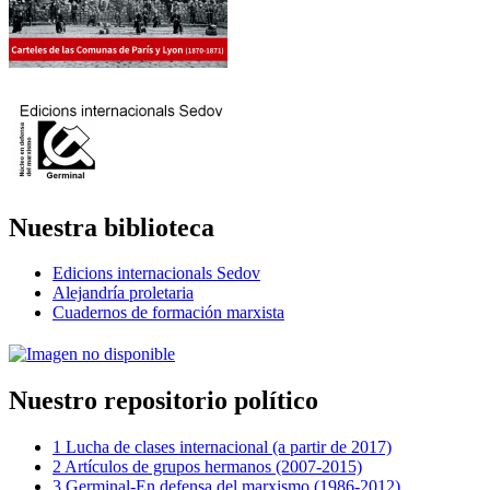
Nuestra biblioteca
Edicions internacionals Sedov
Alejandría proletaria
Cuadernos de formación marxista
Nuestro repositorio político
1 Lucha de clases internacional (a partir de 2017)
2 Artículos de grupos hermanos (2007-2015)
3 Germinal-En defensa del marxismo (1986-2012)