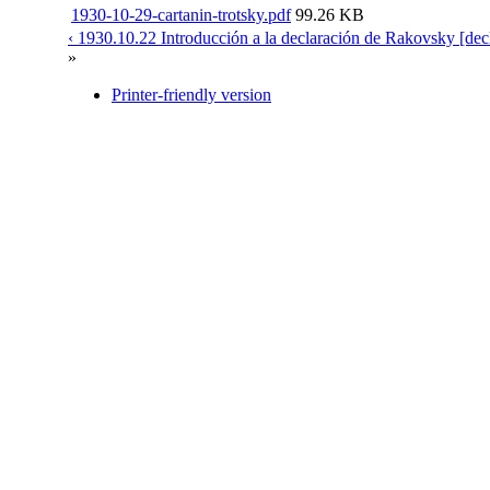
1930-10-29-cartanin-trotsky.pdf
99.26 KB
‹ 1930.10.22 Introducción a la declaración de Rakovsky [dec
»
Printer-friendly version