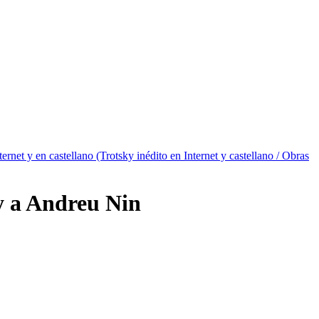
ternet y en castellano (Trotsky inédito en Internet y castellano / Obras
y a Andreu Nin