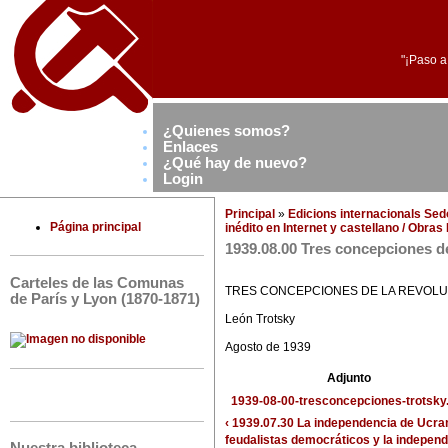
"¡Paso a
¿Quienes somos?
Enlaces
¿Qué hay de nuevo?
Login
Principal
»
Edicions internacionals Se
Página principal
inédito en Internet y castellano / Obra
1939.08.00 Tres concepciones de
Carteles de las Comunas
TRES CONCEPCIONES DE LA REVOL
de París y Lyon (1870-1871)
León Trotsky
Agosto de 1939
Adjunto
1939-08-00-tresconcepciones-trotsky
‹ 1939.07.30 La independencia de Ucran
feudalistas democráticos y la independ