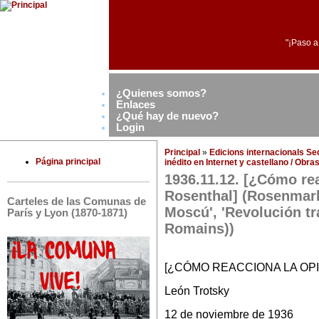
"¡Paso a
¿Quienes somos?
Enlaces
¿Qué hay de nuevo?
Login
Principal
»
Edicions internacionals S
Página principal
inédito en Internet y castellano / Obr
1936.11.12. [¿Cómo rea
Rosenthal] (Rosenmark,
Carteles de las Comunas de
Moscú', 'Revolución tr
París y Lyon (1870-1871)
Romains))
[¿CÓMO REACCIONA LA OPI
León Trotsky
12 de noviembre de 1936