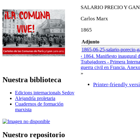
SALARIO PRECIO Y GA
Carlos Marx
1865
Adjunto
1865-06-25-salario-porecio-g
‹ 1864. Manifiesto inaugural d
Trabajadores - Primera Intern
guerra civil en Francia. Anex
»
Nuestra biblioteca
Printer-friendly vers
Edicions internacionals Sedov
Alejandría proletaria
Cuadernos de formación
marxista
Nuestro repositorio