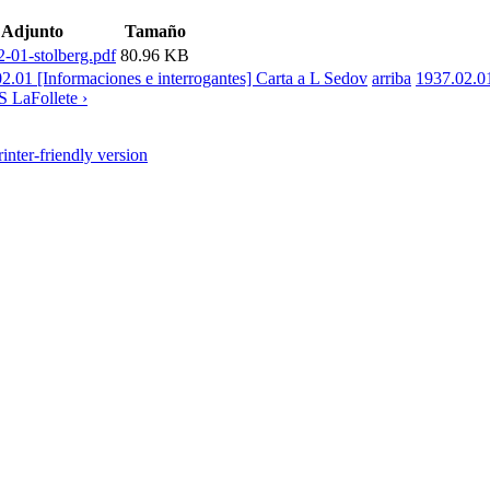
Adjunto
Tamaño
-01-stolberg.pdf
80.96 KB
02.01 [Informaciones e interrogantes] Carta a L Sedov
arriba
1937.02.0
S LaFollete ›
rinter-friendly version