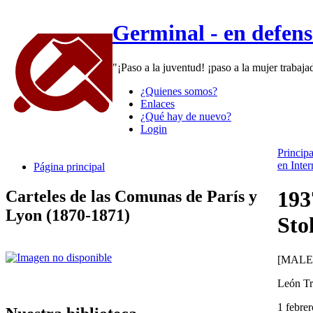
Germinal - en defen
"¡Paso a la juventud! ¡paso a la mujer trabaj
¿Quienes somos?
Enlaces
¿Qué hay de nuevo?
Login
Principa
en Inter
Página principal
193
Carteles de las Comunas de París y
Lyon (1870-1871)
Sto
[MALE
León Tr
1 febre