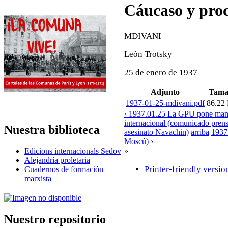
Cáucaso y pro
MDIVANI
León Trotsky
25 de enero de 1937
Adjunto
Tama
1937-01-25-mdivani.pdf
86.22
‹ 1937.01.25 La GPU pone manos
internacional (comunicado pre
Nuestra biblioteca
asesinato Navachin)
arriba
1937
Moscú) ›
»
Edicions internacionals Sedov
Alejandría proletaria
Printer-friendly versio
Cuadernos de formación
marxista
Nuestro repositorio