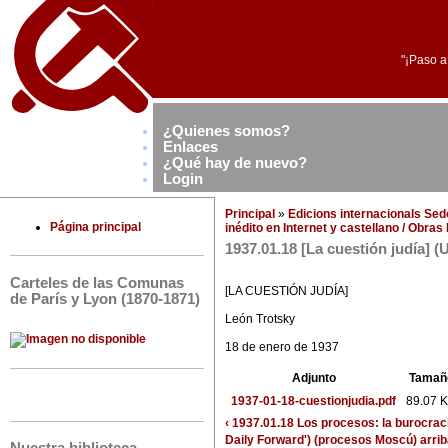
"¡Paso a
¿Quienes somos?
Enlaces
¿Qué hay de nuevo?
Login
Principal
»
Edicions internacionals Se
Página principal
inédito en Internet y castellano / Obra
1937.01.18 [La cuestión judía] (
Carteles de las Comunas
[LA CUESTIÓN JUDÍA]
de París y Lyon (1870-1871)
León Trotsky
18 de enero de 1937
Adjunto
Tamañ
1937-01-18-cuestionjudia.pdf
89.07 
‹ 1937.01.18 Los procesos: la burocraci
Daily Forward') (procesos Moscú)
arri