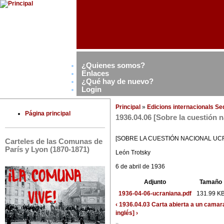
¿Quienes somos?
Enlaces
¿Qué hay de nuevo?
Login
Principal
»
Edicions internacionals S
Página principal
1936.04.06 [Sobre la cuestión 
[SOBRE LA CUESTIÓN NACIONAL UC
Carteles de las Comunas de
París y Lyon (1870-1871)
León Trotsky
6 de abril de 1936
Adjunto
Tamaño
1936-04-06-ucraniana.pdf
131.99 K
‹ 1936.04.03 Carta abierta a un camar
inglés] ›