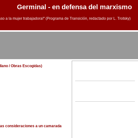
Germinal - en defensa del marxismo
aso a la mujer trabajadora!" (Programa de Transición, redactado por L. Trotsky)
ellano / Obras Escogidas)
nas consideraciones a un camarada