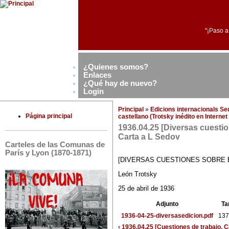
"¡Paso a
¿Quienes somos?
Enlaces
¿Qué hay de nuevo?
Login
Principal
»
Edicions internacionals S
Página principal
castellano (Trotsky inédito en Interne
1936.04.25 [Diversas cuesti
Carta a L Sedov
Carteles de las Comunas de
París y Lyon (1870-1871)
[DIVERSAS CUESTIONES SOBRE 
León Trotsky
25 de abril de 1936
Adjunto
Ta
1936-04-25-diversasedicion.pdf
137
‹ 1936.04.25 [Cuestiones de trabajo. C