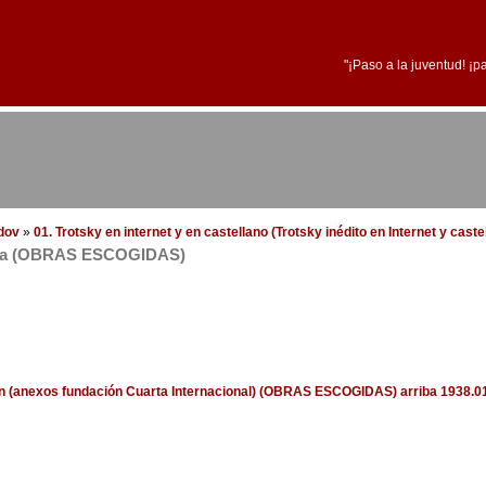
"¡Paso a la juventud! ¡p
edov
»
01. Trotsky en internet y en castellano (Trotsky inédito en Internet y cast
estra (OBRAS ESCOGIDAS)
ión (anexos fundación Cuarta Internacional) (OBRAS ESCOGIDAS)
arriba
1938.01