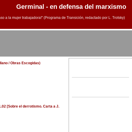
Germinal - en defensa del marxismo
aso a la mujer trabajadora!" (Programa de Transición, redactado por L. Trotsky)
ellano / Obras Escogidas)
.02 [Sobre el derrotismo. Carta a J.