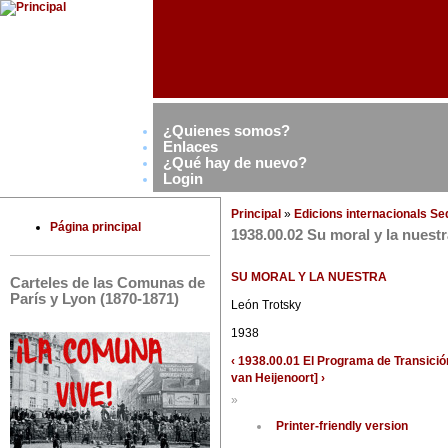
¿Quienes somos?
Enlaces
¿Qué hay de nuevo?
Login
Principal
»
Edicions internacionals S
Página principal
1938.00.02 Su moral y la nu
SU MORAL Y LA NUESTRA
Carteles de las Comunas de
París y Lyon (1870-1871)
León Trotsky
1938
‹ 1938.00.01 El Programa de Transic
van Heijenoort] ›
»
Printer-friendly version