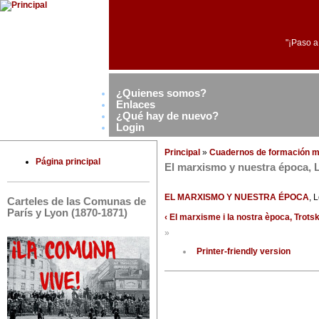
"¡Paso a
¿Quienes somos?
Enlaces
¿Qué hay de nuevo?
Login
Principal
»
Cuadernos de formación m
Página principal
El marxismo y nuestra época, 
EL MARXISMO Y NUESTRA ÉPOCA
, 
Carteles de las Comunas de
París y Lyon (1870-1871)
‹ El marxisme i la nostra època, Trotsk
»
Printer-friendly version