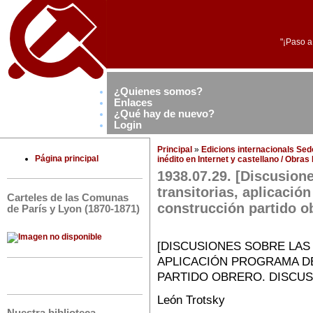
"¡Paso a
¿Quienes somos?
Enlaces
¿Qué hay de nuevo?
Login
Principal
»
Edicions internacionals Se
Página principal
inédito en Internet y castellano / Obra
1938.07.29. [Discusion
transitorias, aplicació
Carteles de las Comunas
construcción partido ob
de París y Lyon (1870-1871)
[DISCUSIONES SOBRE LAS
APLICACIÓN PROGRAMA D
PARTIDO OBRERO. DISCUSIÓ
León Trotsky