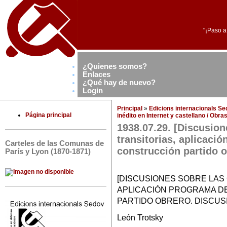
"¡Paso a
¿Quienes somos?
Enlaces
¿Qué hay de nuevo?
Login
Principal
»
Edicions internacionals S
Página principal
inédito en Internet y castellano / Obr
1938.07.29. [Discusion
transitorias, aplicaci
Carteles de las Comunas de
construcción partido o
París y Lyon (1870-1871)
[DISCUSIONES SOBRE LAS
APLICACIÓN PROGRAMA D
PARTIDO OBRERO. DISCUSIÓN
León Trotsky