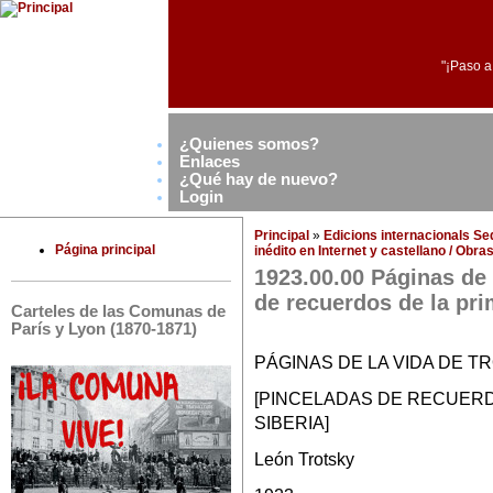
"¡Paso a
¿Quienes somos?
Enlaces
¿Qué hay de nuevo?
Login
Principal
»
Edicions internacionals S
Página principal
inédito en Internet y castellano / Obr
1923.00.00 Páginas de 
de recuerdos de la pri
Carteles de las Comunas de
París y Lyon (1870-1871)
PÁGINAS DE LA VIDA DE T
[PINCELADAS DE RECUERD
SIBERIA]
León Trotsky