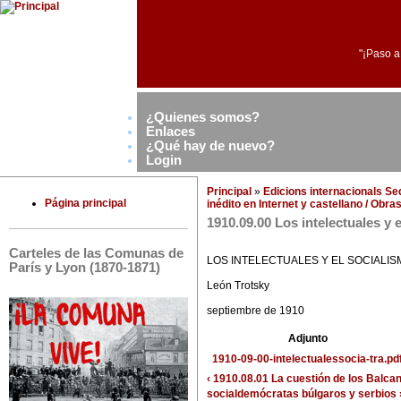
"¡Paso a
¿Quienes somos?
Enlaces
¿Qué hay de nuevo?
Login
Principal
»
Edicions internacionals S
Página principal
inédito en Internet y castellano / Obr
1910.09.00 Los intelectuales y 
Carteles de las Comunas de
LOS INTELECTUALES Y EL SOCIALIS
París y Lyon (1870-1871)
León Trotsky
septiembre de 1910
Adjunto
1910-09-00-intelectualessocia-tra.pd
‹ 1910.08.01 La cuestión de los Balca
socialdemócratas búlgaros y serbios 