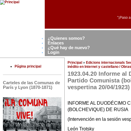
"¡Paso a
¿Quienes somos?
Enlaces
¿Qué hay de nuevo?
Login
Principal
»
Edicions internacionals S
Página principal
inédito en Internet y castellano / Obr
1923.04.20 Informe al
Partido Comunista (bo
Carteles de las Comunas de
vespertina 20/04/1923)
París y Lyon (1870-1871)
INFORME AL DUODÉCIMO 
(BOLCHEVIQUE) DE RUSIA
(Intervención en la sesión vesp
León Trotsky