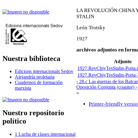
LA REVOLUCIÓN CHINA 
STALIN
León Trotsky
1927
archivos adjuntos en forma
Nuestra biblioteca
Adjunto
1927.RevChiyTesStalin-Porta.
Edicions internacionals Sedov
1927.RevChiyTesStalin-Porta-T
Alejandría proletaria
‹ 28.c Las guerras de los Balca
Cuadernos de formación
Oposición Conjunta (coautor) ›
marxista
»
Printer-friendly versi
Nuestro repositorio
político
1 Lucha de clases internacional