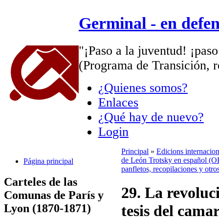
Germinal - en defe
"¡Paso a la juventud! ¡paso
(Programa de Transición, r
¿Quienes somos?
Enlaces
¿Qué hay de nuevo?
Login
Principal
»
Edicions internacio
de León Trotsky en español (OE
Página principal
panfletos, recopilaciones y otro
Carteles de las
29. La revoluc
Comunas de París y
Lyon (1870-1871)
tesis del cama