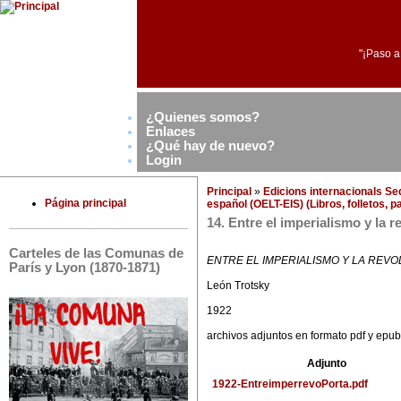
"¡Paso a
¿Quienes somos?
Enlaces
¿Qué hay de nuevo?
Login
Principal
»
Edicions internacionals S
Página principal
español (OELT-EIS) (Libros, folletos, p
14. Entre el imperialismo y la r
Carteles de las Comunas de
ENTRE EL IMPERIALISMO Y LA REV
París y Lyon (1870-1871)
León Trotsky
1922
archivos adjuntos en formato pdf y epub
Adjunto
1922-EntreimperrevoPorta.pdf