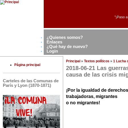
"¡Paso a
¿Quienes somos?
Enlaces
¿Qué hay de nuevo?
Login
Principal
»
Textos políticos
»
1 Lucha d
Página principal
2018-06-21 Las guerras 
causa de las crisis mi
Carteles de las Comunas de
París y Lyon (1870-1871)
¡Por la igualdad de derechos
trabajadoras, migrantes
o no migrantes!