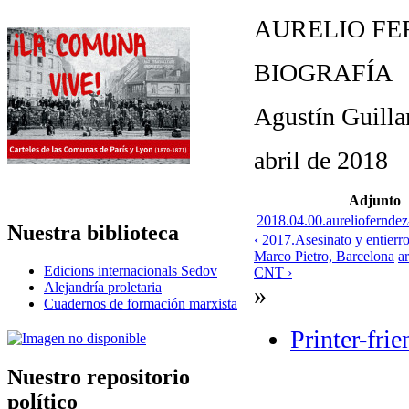
AURELIO FE
BIOGRAFÍA
Agustín Guill
abril de 2018
Adjunto
2018.04.00.aurelioferndez
Nuestra biblioteca
‹ 2017.Asesinato y entierro
Marco Pietro, Barcelona
ar
Edicions internacionals Sedov
CNT ›
Alejandría proletaria
»
Cuadernos de formación marxista
Printer-fri
Nuestro repositorio
político