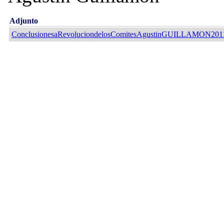
Adjunto
ConclusionesaRevoluciondelosComitesAgustinGUILLAMON2011